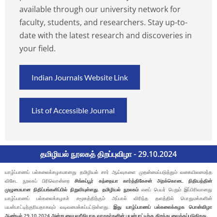
available through our university network for
faculty, students, and researchers. Stay up-to-
date with the latest research and discoveries in
your field.
Indian Journals Website Link
List of Accessible Journal
தமிழியல் நூலகத் திறப்புவிழா - 29.10.2024
யாழ்ப்பாணப் பல்கலைக்கழகமானது தமிழியல் சார் ஆய்வுகளை முதன்மைப்படுத்தும் வகையிலமைந்த
விசேட நூலகப் பிரிவொன்றை
சிங்கப்பூர் கந்தையா கார்த்திகேசன் அறக்கொடை நிதியத்தின்
முழுமையான நிதிப்பங்களிப்பில் நிறுவியுள்ளது
.
தமிழியல் நூலகம்
எனப் பெயர் பெறும் இப்பிரிவானது
யாழ்ப்பாணப் பல்கலைக்கழகச் சமூகத்திற்கும் அப்பால் விரிந்த தளத்தில் பொதுமக்களின்
பயன்பாட்டிற்குரியதாகவும் வடிவமைக்கப்பட்டுள்ளது.
இது யாழ்ப்பாணப் பல்கலைக்கழக பொன்விழா
ஆண்டில் 29.10.2024 அன்று வைபவரீதியாக வாசகர்களின் பயன்பாட்டிற்கு திறந்து வைக்கப்படுகிறது.